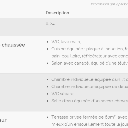
Informations gîte 4 perso
Description
.
x4
WC, lave main,
e chaussée
Cuisine équipée : plaque à induction, fo
pain, bouilloire, réfrigérateur avec cong
Salon avec canapé, équipé d'une télévi
Chambre individuelle équipée d'un lit
Chambre individuelle équipée de deux 
WC séparé,
Salle d'eau équipée d'un sèche-cheve
2
Terrasse privée fermée de 60m
, avec
eur
mieux d'un ensoleillement toute la jou