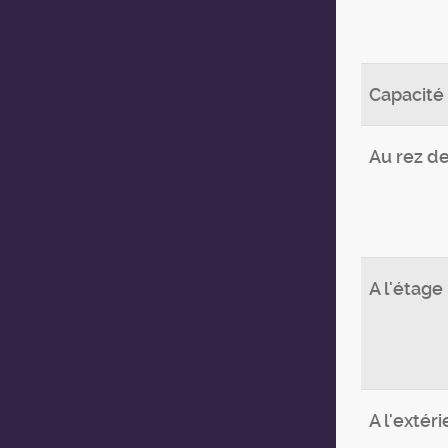
Capacité
Au rez d
A l'étage
A l'extéri