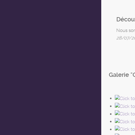
Décou
Nous somm
28/07/20
Galerie "