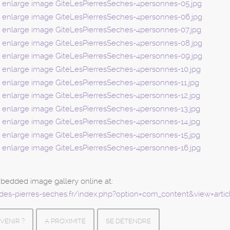
bedded image gallery online at:
e-des-pierres-seches.fr/index.php?option=com_content&view=arti
VENIR ?
A PROXIMITÉ
SE DÉTENDRE