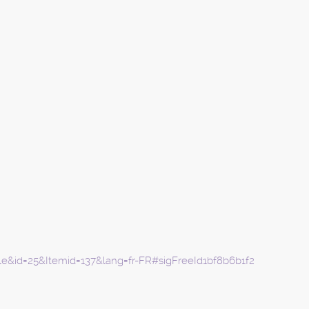
cle&id=25&Itemid=137&lang=fr-FR#sigFreeId1bf8b6b1f2