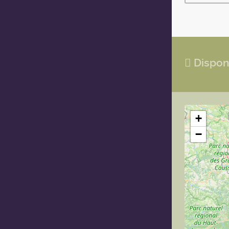
Disponi
+
−