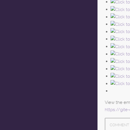
View the em
https://git
COMMENT 