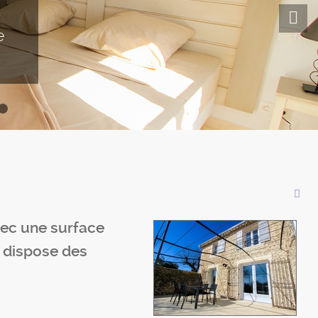
e
n
vec une surface
, dispose des